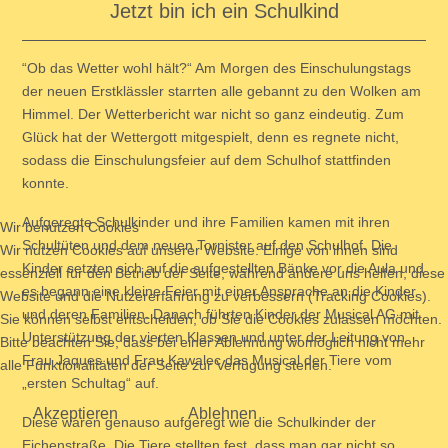
Jetzt bin ich ein Schulkind
“Ob das Wetter wohl hält?“ Am Morgen des Einschulungstags
der neuen Erstklässler starrten alle gebannt zu den Wolken am
Himmel. Der Wetterbericht war nicht so ganz eindeutig. Zum
Glück hat der Wettergott mitgespielt, denn es regnete nicht,
sodass die Einschulungsfeier auf dem Schulhof stattfinden
konnte.
Aufgeregte Schulkinder und ihre Familien kamen mit ihren
Wir benutzen Cookies
Schultüten und dem neuen Tornister auf den Schulhof. Die
Wir nutzen Cookies auf unserer Website. Einige von ihnen sind
Kinder setzten sich auf die aufgestellten Bänke vor die Aula und
essenziell für den Betrieb der Seite, während andere uns helfen, diese
es begann eine kleine Feier mit einer Ansprache an die Kinder
Website und die Nutzererfahrung zu verbessern (Tracking Cookies).
und deren Familien. Danach führten Kinder der Musical AG mit
Sie können selbst entscheiden, ob Sie die Cookies zulassen möchten.
Unterstützung der vierten Klassen und unter der Leitung von
Bitte beachten Sie, dass bei einer Ablehnung womöglich nicht mehr
Frau Jaques und Frau Kawalec das Musical der Tiere vom
alle Funktionalitäten der Seite zur Verfügung stehen.
„ersten Schultag“ auf.
Akzeptieren
Ablehnen
Diese waren genauso aufgeregt wie die Schulkinder der
Eichenstraße. Die Tiere stellten fest, dass man gar nicht so