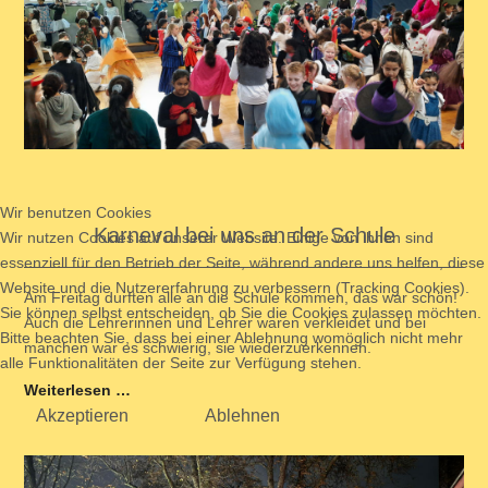
Wir benutzen Cookies
Karneval bei uns an der Schule
Wir nutzen Cookies auf unserer Website. Einige von ihnen sind
essenziell für den Betrieb der Seite, während andere uns helfen, diese
Website und die Nutzererfahrung zu verbessern (Tracking Cookies).
Am Freitag durften alle an die Schule kommen, das war schön!
Sie können selbst entscheiden, ob Sie die Cookies zulassen möchten.
Auch die Lehrerinnen und Lehrer waren verkleidet und bei
Bitte beachten Sie, dass bei einer Ablehnung womöglich nicht mehr
manchen war es schwierig, sie wiederzuerkennen.
alle Funktionalitäten der Seite zur Verfügung stehen.
Weiterlesen …
Akzeptieren
Ablehnen