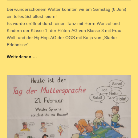
Bei wunderschönem Wetter konnten wir am Samstag (8.Juni)
ein tolles Schulfest feiern!
Es wurde eröffnet durch einen Tanz mit Herrn Wenzel und
Kindern der Klasse 1, der Flöten-AG von Klasse 3 mit Frau
Wolff und der HipHop-AG der OGS mit Katja von „Starke
Erlebnisse“.
Weiterlesen …