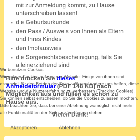
mit zur Anmeldung kommt, zu Hause
unterschreiben lassen!
die Geburtsurkunde
den Pass / Ausweis von Ihnen als Eltern
und Ihres Kindes
den Impfausweis
die Sorgerechtsbescheinigung, falls Sie
alleinerziehend sind
Wir benutzen Cookies
Wir nutzen Cookies auf unserer Website. Einige von ihnen sind
Bitte drucken Sie
dieses
essenziell für den Betrieb der Seite, während andere uns helfen, diese
Anmeldeformular
(PDF 148 KB) nach
Website und die Nutzererfahrung zu verbessern (Tracking Cookies).
Möglichkeit aus und füllen es schon zu
Sie können selbst entscheiden, ob Sie die Cookies zulassen möchten.
Hause aus.
Bitte beachten Sie, dass bei einer Ablehnung womöglich nicht mehr
alle Funktionalitäten der Seite zur Verfügung stehen.
Vielen Dank!
Akzeptieren
Ablehnen