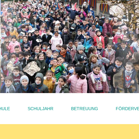
HULE
SCHULJAHR
BETREUUNG
FÖRDERVE